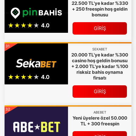
22.500 TL'ye kadar %330
+ 250 freespin hoş geldin
bonusu
GIRIŞ
31
SEKABET
20.000 TL'ye kadar %300
casino hoş geldin bonusu
+ 2.000 TL'ye kadar %100
risksiz bahis oynama
firsatı
GIRIŞ
32
ABEBET
Yeni üyelere özel 50.000
TL + 300 freespin