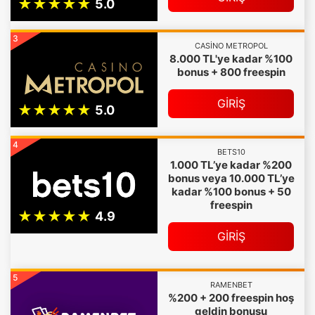
3
CASINO METROPOL
8.000 TL'ye kadar %100
bonus + 800 freespin
GIRIŞ
4
BETS10
1.000 TL’ye kadar %200
bonus veya 10.000 TL’ye
kadar %100 bonus + 50
freespin
GIRIŞ
5
RAMENBET
%200 + 200 freespin hoş
geldin bonusu