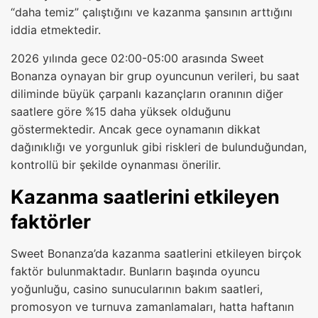
“daha temiz” çalıştığını ve kazanma şansının arttığını
iddia etmektedir.
2026 yılında gece 02:00-05:00 arasında Sweet
Bonanza oynayan bir grup oyuncunun verileri, bu saat
diliminde büyük çarpanlı kazançların oranının diğer
saatlere göre %15 daha yüksek olduğunu
göstermektedir. Ancak gece oynamanın dikkat
dağınıklığı ve yorgunluk gibi riskleri de bulunduğundan,
kontrollü bir şekilde oynanması önerilir.
Kazanma saatlerini etkileyen
faktörler
Sweet Bonanza’da kazanma saatlerini etkileyen birçok
faktör bulunmaktadır. Bunların başında oyuncu
yoğunluğu, casino sunucularının bakım saatleri,
promosyon ve turnuva zamanlamaları, hatta haftanın