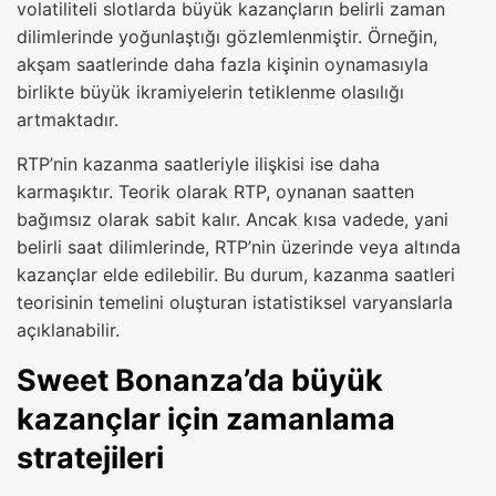
volatiliteli slotlarda büyük kazançların belirli zaman
dilimlerinde yoğunlaştığı gözlemlenmiştir. Örneğin,
akşam saatlerinde daha fazla kişinin oynamasıyla
birlikte büyük ikramiyelerin tetiklenme olasılığı
artmaktadır.
RTP’nin kazanma saatleriyle ilişkisi ise daha
karmaşıktır. Teorik olarak RTP, oynanan saatten
bağımsız olarak sabit kalır. Ancak kısa vadede, yani
belirli saat dilimlerinde, RTP’nin üzerinde veya altında
kazançlar elde edilebilir. Bu durum, kazanma saatleri
teorisinin temelini oluşturan istatistiksel varyanslarla
açıklanabilir.
Sweet Bonanza’da büyük
kazançlar için zamanlama
stratejileri