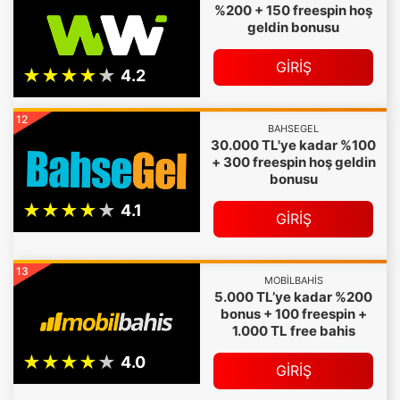
%200 + 150 freespin hoş
geldin bonusu
GIRIŞ
12
BAHSEGEL
30.000 TL'ye kadar %100
+ 300 freespin hoş geldin
bonusu
GIRIŞ
13
MOBILBAHIS
5.000 TL’ye kadar %200
bonus + 100 freespin +
1.000 TL free bahis
GIRIŞ