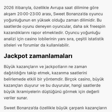
2026 itibarıyla, özellikle Avrupa saat dilimine göre
akşam 20:00-23:00 arası, Sweet Bonanza’da oyuncu
yoğunluğunun en yüksek olduğu zaman dilimidir. Bu
saatlerde oyunu deneyen oyuncular, daha sık freespin
kazandıklarını rapor etmektedir. Oyuncu yoğunluğu
analizi için casino lobilerinin yanı sıra, çeşitli istatistik
siteleri ve forumlar da kullanılabilir.
Jackpot zamanlamaları
Büyük kazançların ve jackpotların ne zaman
dağıtıldığını takip etmek, kazanma saatlerini
belirlemede etkili bir yöntemdir. Birçok casino, büyük
kazançları duyurur ve bu duyurular, hangi saatlerde
büyük ikramiyelerin düştüğünü görmek için değerli
veriler sunar.
Sweet Bonanza’da özellikle büyük çarpanlı kazançların