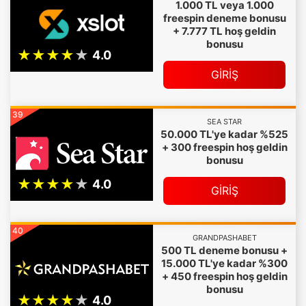
1.000 TL veya 1.000
freespin deneme bonusu
+ 7.777 TL hoş geldin
bonusu
GIRIŞ
39
SEA STAR
50.000 TL'ye kadar %525
+ 300 freespin hoş geldin
bonusu
GIRIŞ
40
GRANDPASHABET
500 TL deneme bonusu +
15.000 TL'ye kadar %300
+ 450 freespin hoş geldin
bonusu