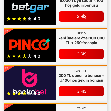
5.000 TL'ye kadar %100
hoş geldin bonusu
GIRIŞ
36
PINCO
Yeni üyelere özel 100.000
TL + 250 freespin
GIRIŞ
37
BANKOBET
200 TL deneme bonusu +
%100 hoş geldin bonusu
GIRIŞ
38
XSLOT