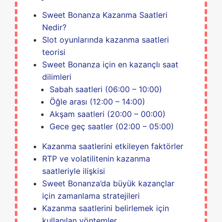
Sweet Bonanza Kazanma Saatleri
Nedir?
Slot oyunlarında kazanma saatleri
teorisi
Sweet Bonanza için en kazançlı saat
dilimleri
Sabah saatleri (06:00 – 10:00)
Öğle arası (12:00 – 14:00)
Akşam saatleri (20:00 – 00:00)
Gece geç saatler (02:00 – 05:00)
Kazanma saatlerini etkileyen faktörler
RTP ve volatilitenin kazanma
saatleriyle ilişkisi
Sweet Bonanza’da büyük kazançlar
için zamanlama stratejileri
Kazanma saatlerini belirlemek için
kullanılan yöntemler