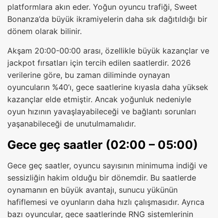
platformlara akın eder. Yoğun oyuncu trafiği, Sweet
Bonanza’da büyük ikramiyelerin daha sık dağıtıldığı bir
dönem olarak bilinir.
Akşam 20:00-00:00 arası, özellikle büyük kazançlar ve
jackpot fırsatları için tercih edilen saatlerdir. 2026
verilerine göre, bu zaman diliminde oynayan
oyuncuların %40’ı, gece saatlerine kıyasla daha yüksek
kazançlar elde etmiştir. Ancak yoğunluk nedeniyle
oyun hızının yavaşlayabileceği ve bağlantı sorunları
yaşanabileceği de unutulmamalıdır.
Gece geç saatler (02:00 – 05:00)
Gece geç saatler, oyuncu sayısının minimuma indiği ve
sessizliğin hakim olduğu bir dönemdir. Bu saatlerde
oynamanın en büyük avantajı, sunucu yükünün
hafiflemesi ve oyunların daha hızlı çalışmasıdır. Ayrıca
bazı oyuncular, gece saatlerinde RNG sistemlerinin