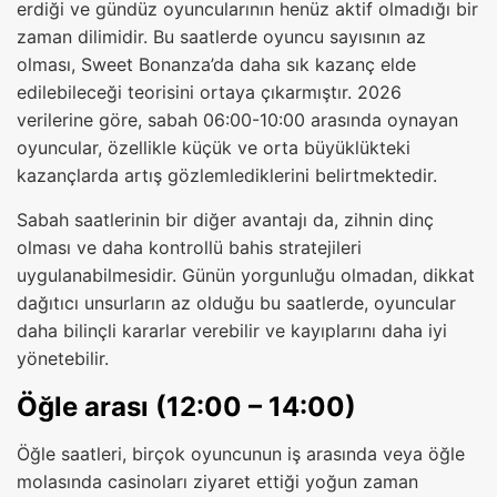
erdiği ve gündüz oyuncularının henüz aktif olmadığı bir
zaman dilimidir. Bu saatlerde oyuncu sayısının az
olması, Sweet Bonanza’da daha sık kazanç elde
edilebileceği teorisini ortaya çıkarmıştır. 2026
verilerine göre, sabah 06:00-10:00 arasında oynayan
oyuncular, özellikle küçük ve orta büyüklükteki
kazançlarda artış gözlemlediklerini belirtmektedir.
Sabah saatlerinin bir diğer avantajı da, zihnin dinç
olması ve daha kontrollü bahis stratejileri
uygulanabilmesidir. Günün yorgunluğu olmadan, dikkat
dağıtıcı unsurların az olduğu bu saatlerde, oyuncular
daha bilinçli kararlar verebilir ve kayıplarını daha iyi
yönetebilir.
Öğle arası (12:00 – 14:00)
Öğle saatleri, birçok oyuncunun iş arasında veya öğle
molasında casinoları ziyaret ettiği yoğun zaman