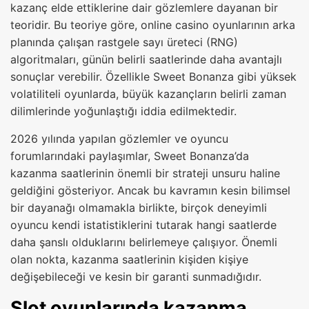
kazanç elde ettiklerine dair gözlemlere dayanan bir
teoridir. Bu teoriye göre, online casino oyunlarının arka
planında çalışan rastgele sayı üreteci (RNG)
algoritmaları, günün belirli saatlerinde daha avantajlı
sonuçlar verebilir. Özellikle Sweet Bonanza gibi yüksek
volatiliteli oyunlarda, büyük kazançların belirli zaman
dilimlerinde yoğunlaştığı iddia edilmektedir.
2026 yılında yapılan gözlemler ve oyuncu
forumlarındaki paylaşımlar, Sweet Bonanza’da
kazanma saatlerinin önemli bir strateji unsuru haline
geldiğini gösteriyor. Ancak bu kavramın kesin bilimsel
bir dayanağı olmamakla birlikte, birçok deneyimli
oyuncu kendi istatistiklerini tutarak hangi saatlerde
daha şanslı olduklarını belirlemeye çalışıyor. Önemli
olan nokta, kazanma saatlerinin kişiden kişiye
değişebileceği ve kesin bir garanti sunmadığıdır.
Slot oyunlarında kazanma