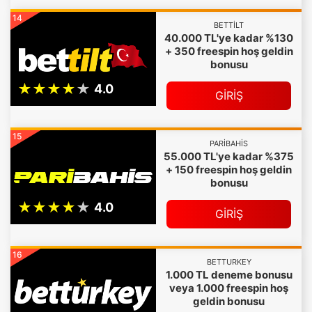
14
BETTILT
40.000 TL'ye kadar %130
+ 350 freespin hoş geldin
bonusu
GIRIŞ
15
PARIBAHIS
55.000 TL'ye kadar %375
+ 150 freespin hoş geldin
bonusu
GIRIŞ
16
BETTURKEY
1.000 TL deneme bonusu
veya 1.000 freespin hoş
geldin bonusu