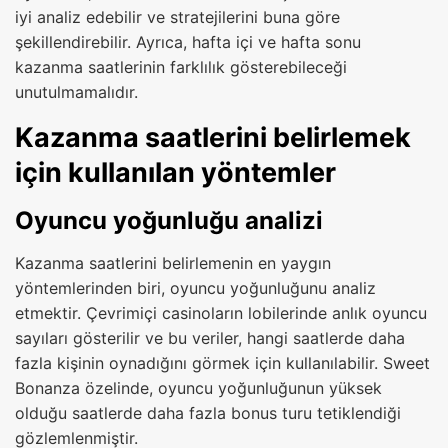
iyi analiz edebilir ve stratejilerini buna göre
şekillendirebilir. Ayrıca, hafta içi ve hafta sonu
kazanma saatlerinin farklılık gösterebileceği
unutulmamalıdır.
Kazanma saatlerini belirlemek
için kullanılan yöntemler
Oyuncu yoğunluğu analizi
Kazanma saatlerini belirlemenin en yaygın
yöntemlerinden biri, oyuncu yoğunluğunu analiz
etmektir. Çevrimiçi casinoların lobilerinde anlık oyuncu
sayıları gösterilir ve bu veriler, hangi saatlerde daha
fazla kişinin oynadığını görmek için kullanılabilir. Sweet
Bonanza özelinde, oyuncu yoğunluğunun yüksek
olduğu saatlerde daha fazla bonus turu tetiklendiği
gözlemlenmiştir.